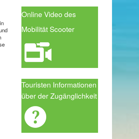
Online Video des
in
Mobilität Scoot
er
 und
n
sse
Touristen Informationen
über der Zugänglichkeit