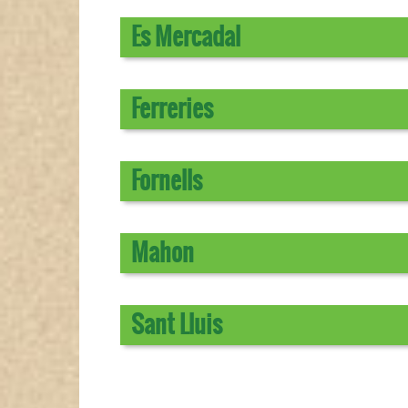
Es Mercadal
Ferreries
Fornells
Mahon
Sant Lluis