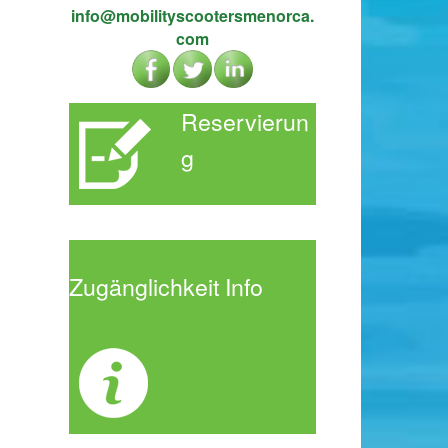
info@mobilityscootersmenorca.
com
Reservierun
g
Zugänglichke
it Info