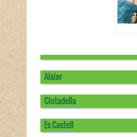
Alaior
Ciutadella
Es Castell