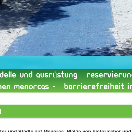
delle und Ausrüstung
reservierun
chen Menorcas
Barrierefreiheit 
n
er und Städte auf Menorca, Plätze von historischer und