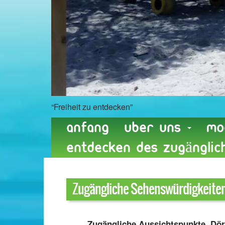
“Freiheit zu entdecken”
Anfang
Uber uns
Mo
entdecken des zugängli
Zugängliche Sehenswürdigkeite
Zugängliche Aussichtspunkte, Dörf