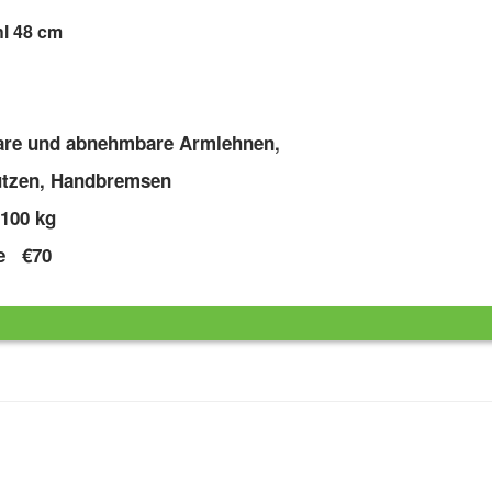
hl 48 cm
bare und abnehmbare Armlehnen,
ützen, Handbremsen
100 kg
he €70