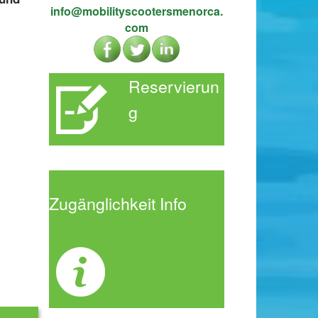
info@mobilityscootersmenorca.
com
Reservierun
g
Zugänglichke
it Info