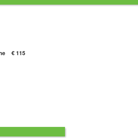
oche
€ 115