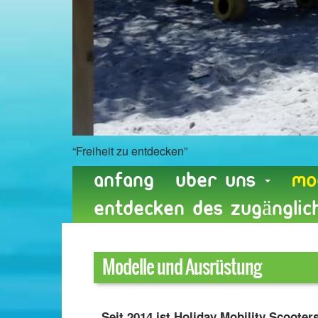
“Freiheit zu entdecken”
Anfang
Uber uns
Mo
entdecken des zugängli
Modelle und Ausrüstung
Seit 2014 ist Holiday Mobility Scoot