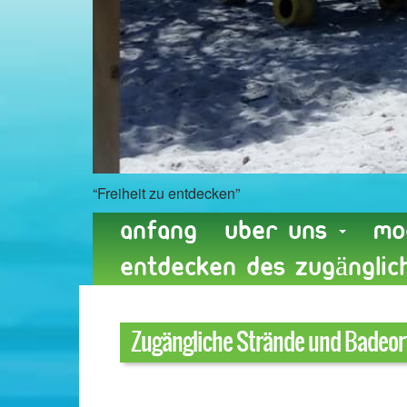
“Freiheit zu entdecken”
Anfang
Uber uns
Mo
entdecken des zugängli
Zugängliche Strände und Badeor