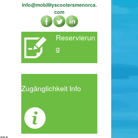
info@mobilityscootersmenorca.
com
Reservierun
g
Zugänglichke
it Info
dass