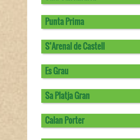
Punta Prima
S’Arenal de Castell
Es Grau
Sa Platja Gran
Calan Porter