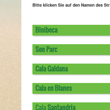
Bitte klicken Sie auf den Namen des Str
Binibeca
Son Parc
Cala Galdana
Cala en Blanes
Cala
Santandria