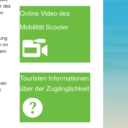
r des
Online Video des
en
Mobilität Scoot
er
tung
n im
nem
Touristen Informationen
hen
über der Zugänglichkeit
z